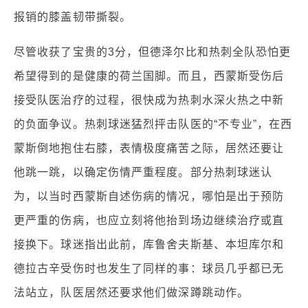
报销的膝盖韧带撕裂。
尽管收获了宝贵的3分，但德泽尔比和热刺全队恐怕更
希望得到的是健康的荷兰国脚。而且，西蒙斯受伤后
接受队医治疗的过程，很快成为热刺水深火热之中新
的负面争议。热刺球迷猛烈抨击队医的“不专业”，在西
蒙斯倒地抱住右膝，表情极度痛苦之际，居然还要让
他跳一跳，以确定伤情严重程度。部分热刺球迷认
为，以当时西蒙斯自述伤病的情况，哪怕是出于预防
更严重的伤病，也应立刻将他抬到场边继续治疗或直
接换下。球迷指出此前，库鲁舍夫斯基、本坦库尔和
德拉古辛受伤时也发生了同样的事：球员几乎都已无
法站立，队医居然还要求他们做深蹲跳动作。