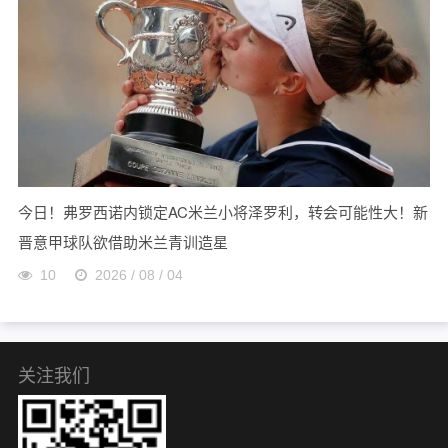
今日！弗罗西诺内锁定AC米兰小将泽罗利，转会可能性大！新
晋意甲球队欲借助米兰青训造星
10
2026 / 08 / 04
关注我们