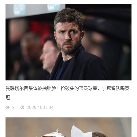
曼联切尔西集体被抽肿脸！抢破头的顶级球星，宁死留队踢英
冠
9
2026 / 08 / 04