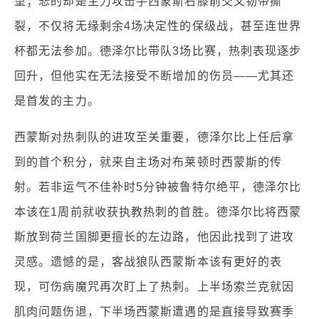
望；悲的却是主力攻击手西蒙斯右膝前交叉韧带撕
裂，不仅将无缘剩余4场决定性的保级战，甚至连世界
杯都无法参加。德泽尔比带队3场比赛，热刺表现逐步
回升，但他实在无法接受不断增加的伤员——尤其还
是首发的主力。
西蒙斯对热刺队的进攻至关重要，德泽尔比上任后拿
到的首个积分，就来自主场对布莱顿时西蒙斯的传
射。若非运气不佳补时5分钟被鲁特尔绝平，德泽尔比
本该在1周前就收获执教热刺的首胜。德泽尔比将西蒙
斯放到荷兰国脚更擅长的左边路，他因此找到了进攻
灵感。遗憾的是，客战狼队西蒙斯本该有更好的表
现，可伤病魔咒再次盯上了热刺。上半场索兰克就因
肌肉问题伤退，下半场西蒙斯遭遇的是直接导致赛季