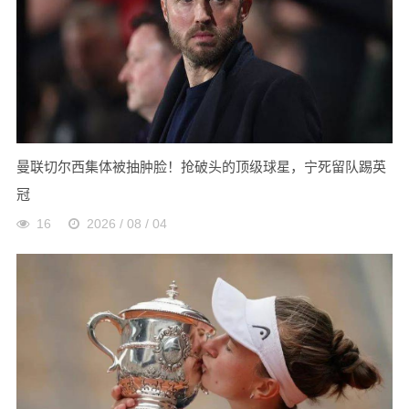
曼联切尔西集体被抽肿脸！抢破头的顶级球星，宁死留队踢英
冠
16
2026 / 08 / 04