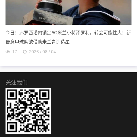
今日！弗罗西诺内锁定AC米兰小将泽罗利，转会可能性大！新
晋意甲球队欲借助米兰青训造星
17
2026 / 08 / 04
关注我们