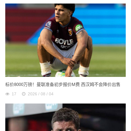
标价8000万镑！曼联准备初步报价M费 西汉姆不会降价出售
17
2026 / 08 / 04