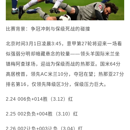
比赛背景：争冠冲刺与保级死战的碰撞
北京时间3月1日凌晨3:45，意甲第27轮将迎来一场看
似强弱分明却暗藏悬念的较量——领头羊国际米兰坐
镇梅阿查球场，迎战为保级而战的热那亚。国米64分
高居榜首，领先AC米兰10分，夺冠在望；热那亚27分
排名第16，仅领先降级区3分，保级压力巨大。
2.24 006负+014胜（3.12）红
2.25 002负负+004胜（3.10）红
2.26 002让负+003让负（3.04）红