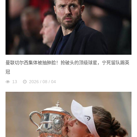
曼联切尔西集体被抽肿脸！抢破头的顶级球星，宁死留队踢英
冠
13
2026 / 08 / 04