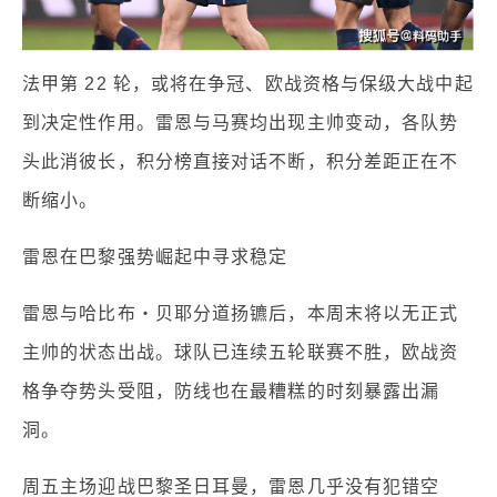
法甲第 22 轮，或将在争冠、欧战资格与保级大战中起
到决定性作用。雷恩与马赛均出现主帅变动，各队势
头此消彼长，积分榜直接对话不断，积分差距正在不
断缩小。
雷恩在巴黎强势崛起中寻求稳定
雷恩与哈比布・贝耶分道扬镳后，本周末将以无正式
主帅的状态出战。球队已连续五轮联赛不胜，欧战资
格争夺势头受阻，防线也在最糟糕的时刻暴露出漏
洞。
周五主场迎战巴黎圣日耳曼，雷恩几乎没有犯错空