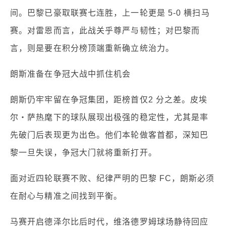
间。巴黎已豪取联赛七连胜，上一轮更是 5-0 横扫马
赛。对雷恩而言，此战关乎尊严与韧性；对巴黎而
言，则是要在积分榜顶端重新确立统治力。
朗斯准备在争冠大战中抓住机会
朗斯仍牢牢留在争冠集团，距榜首仅2 分之差。皮埃
尔・萨热麾下的球队展现出极强的稳定性，尤其是率
先破门后表现更为出色。他们本轮做客首都，深知巴
黎一旦失误，争冠大门就将重新打开。
面对近四轮联赛不败、纪律严明的巴黎 FC，朗斯必须
在耐心与精准之间找到平衡。
马赛开启德泽尔比后时代，维洛德罗姆球场静待回应