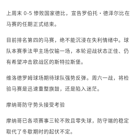
上周末 0-5 惨败国家德比，宣告罗伯托・德泽尔比在
马赛的任期正式结束。
目前排名第四的马赛，绝不能沉浸在失利情绪中。球
队本赛季法甲主场仅输一场，本轮迎战状态正佳、仍
有希望冲击欧战区的斯特拉斯堡。
维洛德罗姆球场期待球队强势反弹。周六一战，将检
验马赛是迅速重整旗鼓，还是陷入迷茫。
摩纳哥防守势头接受考验
摩纳哥已各项赛事三轮不败且零失球，防守端的稳定
取代了冬歇期时的起伏不定。