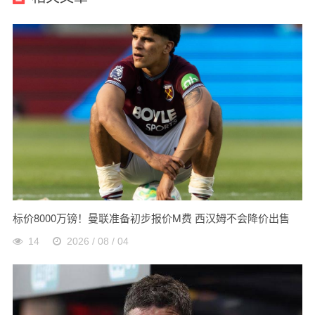
标价8000万镑！曼联准备初步报价M费 西汉姆不会降价出售
14
2026 / 08 / 04